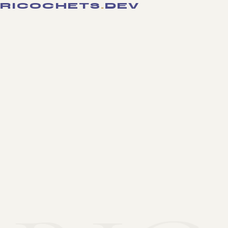
RICOCHETS
.
DEV
STUDIO DIGITAL — NANTES
Votre vision,